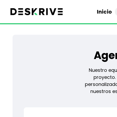
Inicio
Age
Nuestro equ
proyecto.
personalizada
nuestros es
Selecciona una fecha y hora para tu Discovery Session