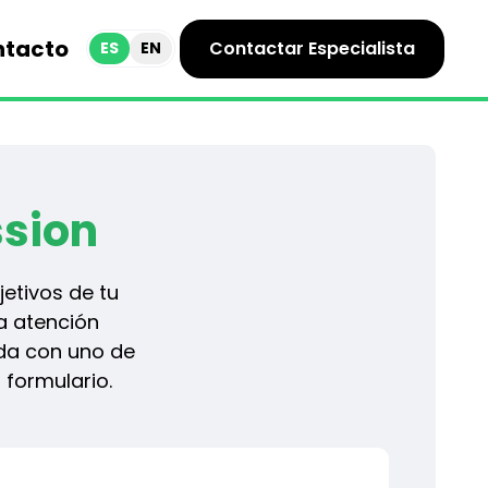
ntacto
Contactar Especialista
ES
EN
ssion
etivos de tu
a atención
ada con uno de
 formulario.